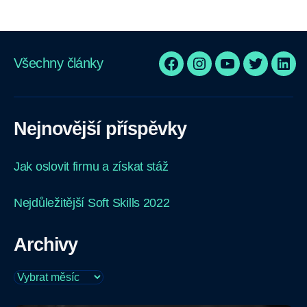
školu?
Tenhle
článek
Všechny články
ti
FB
In
YTube
Twtr
Lin
poradí“
Nejnovější příspěvky
Jak oslovit firmu a získat stáž
Nejdůležitější Soft Skills 2022
Archivy
Archivy