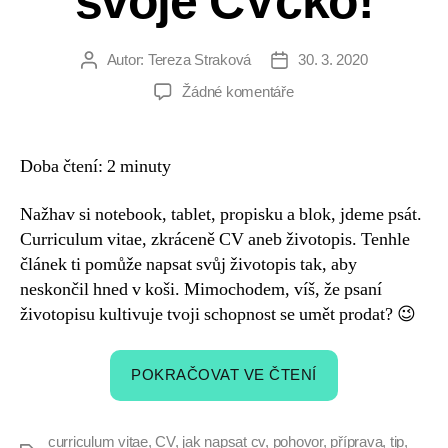
svoje CVčko!
Autor:
Tereza Straková
30. 3. 2020
Autor
Datum
příspěvku
příspěvku
u
Žádné komentáře
textu
s
názvem
Doba čtení:
2
minuty
Román,
slohovka,
Nažhav si notebook, tablet, propisku a blok, jdeme psát.
Bravíčko,
Curriculum vitae, zkráceně CV aneb životopis. Tenhle
napiš
článek ti pomůže napsat svůj životopis tak, aby
svoje
neskončil hned v koši.
Mimochodem, víš, že psaní
CVčko!
životopisu kultivuje tvoji schopnost se umět prodat? 😉
„Román,
POKRAČOVAT VE ČTENÍ
slohovka,
Bravíčko,
napiš
curriculum vitae
,
CV
,
jak napsat cv
,
pohovor
,
příprava
,
tip
,