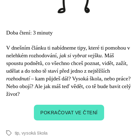
Doba čtení:
3
minuty
V dnešním článku ti nabídneme tipy, které ti pomohou v
nelehkém rozhodování,
jak si vybrat vejšku
. Máš
spoustu podnětů, co všechno chceš poznat, vidět, zažít,
udělat a do toho tě staví před jedno z nejtěžších
rozhodnutí
– kam půjdeš dál? Vysoká škola, nebo práce?
Nebo obojí? Ale jak máš teď vědět, co tě bude bavit celý
život?
„Nevíš,
POKRAČOVAT VE ČTENÍ
kam
na
vysokou
tip
,
vysoká škola
Štítky