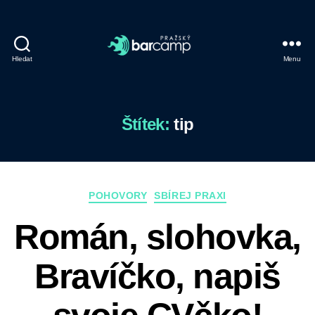
Hledat
Menu
Prazsky
Barcamp
Štítek:
tip
Rubriky
POHOVORY
SBÍREJ PRAXI
Román, slohovka,
Bravíčko, napiš