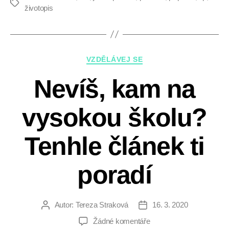
Štítky
životopis
svoje
CVčko!“
Rubriky
VZDĚLÁVEJ SE
Nevíš, kam na
vysokou školu?
Tenhle článek ti
poradí
Autor:
Tereza Straková
16. 3. 2020
Autor
Datum
příspěvku
příspěvku
u
Žádné komentáře