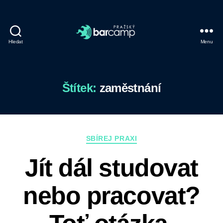
Hledat
Menu
Prazsky
Barcamp
Štítek:
zaměstnání
Rubriky
SBÍREJ PRAXI
Jít dál studovat
nebo pracovat?