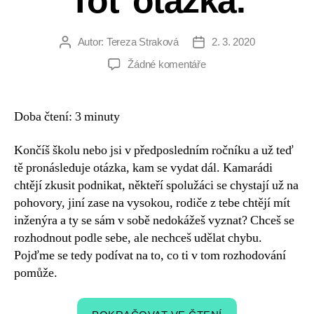
Toť otázka.
Autor:
Tereza Straková
2. 3. 2020
Autor
Datum
příspěvku
příspěvku
u
Žádné komentáře
textu
s
názvem
Doba čtení:
3
minuty
Jít
dál
Končíš školu nebo jsi v předposledním ročníku a už teď
studovat
tě pronásleduje otázka, kam se vydat dál. Kamarádi
nebo
chtějí zkusit podnikat, někteří spolužáci se chystají už na
pracovat?
pohovory, jiní zase na vysokou, rodiče z tebe chtějí mít
Toť
otázka.
inženýra a ty se sám v sobě nedokážeš vyznat? Chceš se
rozhodnout podle sebe, ale nechceš udělat chybu.
Pojďme se tedy podívat na to, co ti v tom rozhodování
pomůže.
„Jít