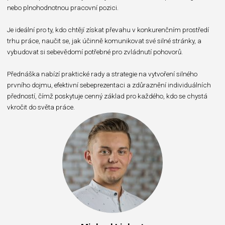
nebo plnohodnotnou pracovní pozici. ⁣⁣
Je ideální pro ty, kdo chtějí získat převahu v konkurenčním prostředí
trhu práce, naučit se, jak účinně komunikovat své silné stránky, a
vybudovat si sebevědomí potřebné pro zvládnutí pohovorů.⁣
Přednáška nabízí praktické rady a strategie na vytvoření silného
prvního dojmu, efektivní sebeprezentaci a zdůraznění individuálních
předností, čímž poskytuje cenný základ pro každého, kdo se chystá
vkročit do světa práce.