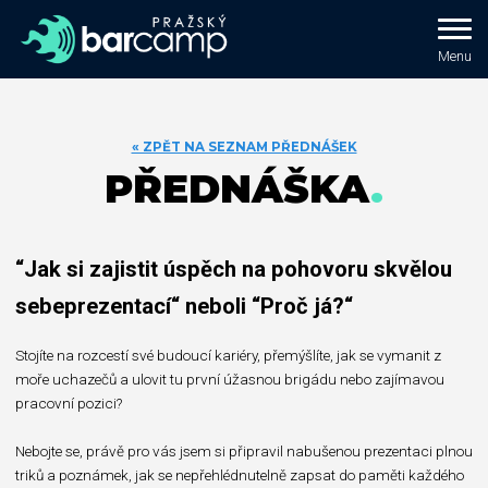
Menu
« ZPĚT NA SEZNAM PŘEDNÁŠEK
PŘEDNÁŠKA
“Jak si zajistit úspěch na pohovoru skvělou
sebeprezentací“ neboli “Proč já?“
Stojíte na rozcestí své budoucí kariéry, přemýšlíte, jak se vymanit z
moře uchazečů a ulovit tu první úžasnou brigádu nebo zajímavou
pracovní pozici? ⁣⁣
Nebojte se, právě pro vás jsem si připravil nabušenou prezentaci plnou
triků a poznámek, jak se nepřehlédnutelně zapsat do paměti každého