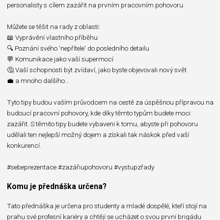
personalisty s cílem zazářit na prvním pracovním pohovoru.⁣⁣
Můžete se těšit na rady z oblasti:⁣⁣
📖 Vyprávění vlastního příběhu⁣⁣
🔍 Poznání svého 'nepřítele' do posledního detailu⁣⁣
💬 Komunikace jako vaší supermocí⁣⁣
🤔 Vaší schopnosti být zvídaví, jako byste objevovali nový svět⁣⁣
💼 a mnoho dalšího...⁣⁣
Tyto tipy budou vaším průvodcem na cestě za úspěšnou přípravou na
budoucí pracovní pohovory, kde díky těmto typům budete moci
zazářit. S těmito tipy budete vybaveni k tomu, abyste při pohovoru
udělali ten nejlepší možný dojem a získali tak náskok před vaší
konkurencí.⁣
#sebeprezentace #zazářiupohovoru #vystupzřady
Komu je přednáška určena?
Tato přednáška je určena pro studenty a mladé dospělé, kteří stojí na
prahu své profesní kariéry a chtějí se ucházet o svou první brigádu