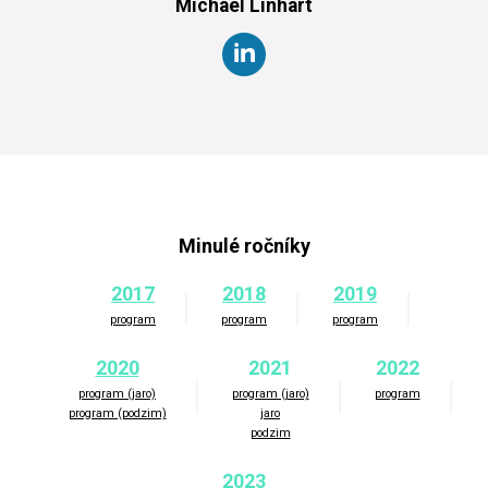
Michael Linhart
Minulé ročníky
2017
2018
2019
program
program
program
2020
2021
2022
program (jaro)
program (jaro)
program
program (podzim)
jaro
podzim
2023